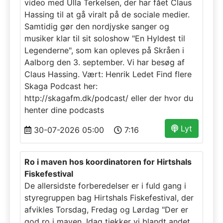
video med Ulla Terkelsen, der har fået Claus
Hassing til at gå viralt på de sociale medier.
Samtidig gør den nordjyske sanger og
musiker klar til sit soloshow "En Hyldest til
Legenderne", som kan opleves på Skråen i
Aalborg den 3. september. Vi har besøg af
Claus Hassing. Vært: Henrik Ledet Find flere
Skaga Podcast her:
http://skagafm.dk/podcast/ eller der hvor du
henter dine podcasts
Lyt
30-07-2026 05:00
7:16
Ro i maven hos koordinatoren for Hirtshals
Fiskefestival
De allersidste forberedelser er i fuld gang i
styregruppen bag Hirtshals Fiskefestival, der
afvikles Torsdag, Fredag og Lørdag "Der er
god ro i maven. Idag tjekker vi blandt andet