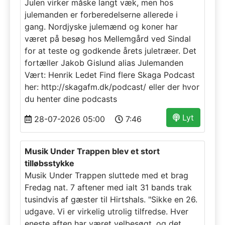
Julen virker måske langt væk, men hos
julemanden er forberedelserne allerede i
gang. Nordjyske julemænd og koner har
været på besøg hos Mellemgård ved Sindal
for at teste og godkende årets juletræer. Det
fortæller Jakob Gislund alias Julemanden
Vært: Henrik Ledet Find flere Skaga Podcast
her: http://skagafm.dk/podcast/ eller der hvor
du henter dine podcasts
Lyt
28-07-2026 05:00
7:46
Musik Under Trappen blev et stort
tilløbsstykke
Musik Under Trappen sluttede med et brag
Fredag nat. 7 aftener med ialt 31 bands trak
tusindvis af gæster til Hirtshals. "Sikke en 26.
udgave. Vi er virkelig utrolig tilfredse. Hver
eneste aften har været velbesøgt, og det