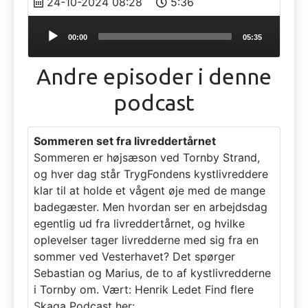
24-10-2024 08:28
5:36
Audio
00:00
05:35
Player
Andre episoder i denne
podcast
Sommeren set fra livreddertårnet
Sommeren er højsæson ved Tornby Strand,
og hver dag står TrygFondens kystlivreddere
klar til at holde et vågent øje med de mange
badegæster. Men hvordan ser en arbejdsdag
egentlig ud fra livreddertårnet, og hvilke
oplevelser tager livredderne med sig fra en
sommer ved Vesterhavet? Det spørger
Sebastian og Marius, de to af kystlivredderne
i Tornby om. Vært: Henrik Ledet Find flere
Skaga Podcast her: