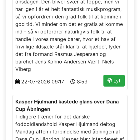
onsdagen. Den bliver svær at toppe, men vi
har igen i år et helt fantastisk musikprogram,
så vi opfordrer i den grad folk til at komme i
god tid. Vi minder om det er gratis at komme
ind - så vi opfordrer naturligvis folk til at
handle i vores mange barer, hvor et hav af
frivillige ildsjæle står klar til at hjælpe", lyder
det fra formand Rasmus Jespersen og
barchef Jens Kohno Andersen Vært: Niels
Viberg
Lyt
22-07-2026 09:17
8:59
Kasper Hjulmand kastede glans over Dana
Cup Åbningen
Tidligere træner for det danske
fodboldlandshold Kasper Hjulmand deltog
Mandag aften i forbindelse med åbningen af
Dana Cup Hjorring. Kasper blev interviewet af