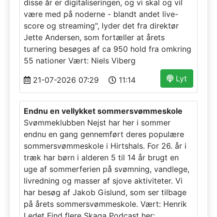
disse år er digitaliseringen, og vi skal og vil
være med på noderne - blandt andet live-
score og streaming", lyder det fra direktør
Jette Andersen, som fortæller at årets
turnering besøges af ca 950 hold fra omkring
55 nationer Vært: Niels Viberg
Lyt
21-07-2026 07:29
11:14
Endnu en vellykket sommersvømmeskole
Svømmeklubben Nejst har her i sommer
endnu en gang gennemført deres populære
sommersvømmeskole i Hirtshals. For 26. år i
træk har børn i alderen 5 til 14 år brugt en
uge af sommerferien på svømning, vandlege,
livredning og masser af sjove aktiviteter. Vi
har besøg af Jakob Gislund, som ser tilbage
på årets sommersvømmeskole. Vært: Henrik
Ledet Find flere Skaga Podcast her: