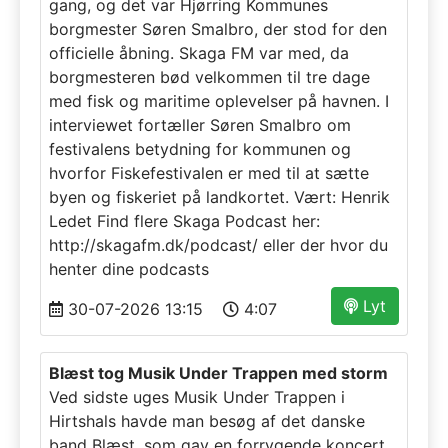
gang, og det var Hjørring Kommunes
borgmester Søren Smalbro, der stod for den
officielle åbning. Skaga FM var med, da
borgmesteren bød velkommen til tre dage
med fisk og maritime oplevelser på havnen. I
interviewet fortæller Søren Smalbro om
festivalens betydning for kommunen og
hvorfor Fiskefestivalen er med til at sætte
byen og fiskeriet på landkortet. Vært: Henrik
Ledet Find flere Skaga Podcast her:
http://skagafm.dk/podcast/ eller der hvor du
henter dine podcasts
Lyt
30-07-2026 13:15
4:07
Blæst tog Musik Under Trappen med storm
Ved sidste uges Musik Under Trappen i
Hirtshals havde man besøg af det danske
band Blæst, som gav en forrygende koncert