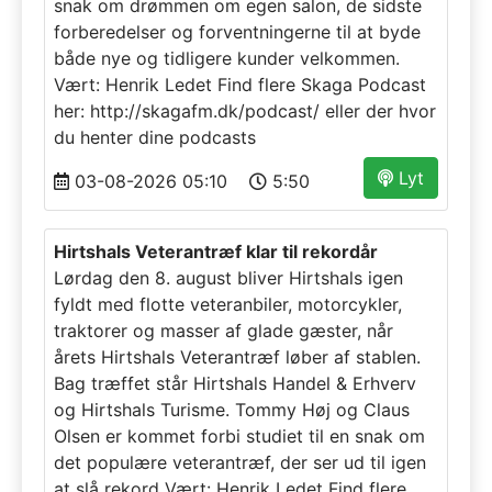
snak om drømmen om egen salon, de sidste
forberedelser og forventningerne til at byde
både nye og tidligere kunder velkommen.
Vært: Henrik Ledet Find flere Skaga Podcast
her: http://skagafm.dk/podcast/ eller der hvor
du henter dine podcasts
Lyt
03-08-2026 05:10
5:50
Hirtshals Veterantræf klar til rekordår
Lørdag den 8. august bliver Hirtshals igen
fyldt med flotte veteranbiler, motorcykler,
traktorer og masser af glade gæster, når
årets Hirtshals Veterantræf løber af stablen.
Bag træffet står Hirtshals Handel & Erhverv
og Hirtshals Turisme. Tommy Høj og Claus
Olsen er kommet forbi studiet til en snak om
det populære veterantræf, der ser ud til igen
at slå rekord Vært: Henrik Ledet Find flere