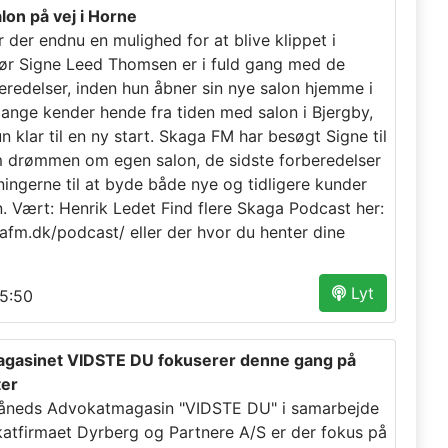
lon på vej i Horne
r der endnu en mulighed for at blive klippet i
sør Signe Leed Thomsen er i fuld gang med de
eredelser, inden hun åbner sin nye salon hjemme i
Mange kender hende fra tiden med salon i Bjergby,
n klar til en ny start. Skaga FM har besøgt Signe til
 drømmen om egen salon, de sidste forberedelser
ningerne til at byde både nye og tidligere kunder
 Vært: Henrik Ledet Find flere Skaga Podcast her:
gafm.dk/podcast/ eller der hvor du henter dine
Lyt
5:50
gasinet VIDSTE DU fokuserer denne gang på
er
måneds Advokatmagasin "VIDSTE DU" i samarbejde
tfirmaet Dyrberg og Partnere A/S er der fokus på