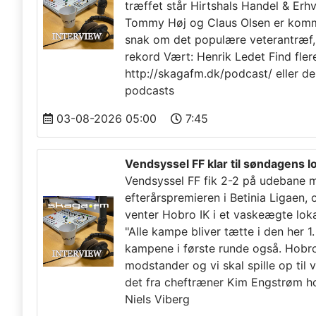
træffet står Hirtshals Handel & Erh
Tommy Høj og Claus Olsen er kommet
snak om det populære veterantræf, d
rekord Vært: Henrik Ledet Find fle
http://skagafm.dk/podcast/ eller de
podcasts
03-08-2026 05:00
7:45
Vendsyssel FF klar til søndagens 
Vendsyssel FF fik 2-2 på udebane m
efterårspremieren i Betinia Ligaen,
venter Hobro IK i et vaskeægte lo
"Alle kampe bliver tætte i den her 1.
kampene i første runde også. Hobro
modstander og vi skal spille op til v
det fra cheftræner Kim Engstrøm h
Niels Viberg