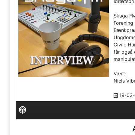
Idrætspr
Skaga FM
Forening
Bænkpres,
Ungdomsfo
Civile H
får også 
manipula
Vært:
Niels Vib
19-03
Audio
Player