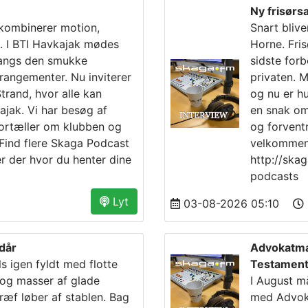
Ny frisørsa
 kombinerer motion,
Snart blive
. I BTI Havkajak mødes
Horne. Fri
langs den smukke
sidste forb
rrangementer. Nu inviterer
privaten. 
trand, hvor alle kan
og nu er hu
ak. Vi har besøg af
en snak om
ortæller om klubben og
og forvent
Find flere Skaga Podcast
velkommen.
er der hvor du henter dine
http://ska
podcasts
Lyt
03-08-2026 05:10
rdår
Advokatma
s igen fyldt med flotte
Testament
r og masser af glade
I August 
ræf løber af stablen. Bag
med Advoka