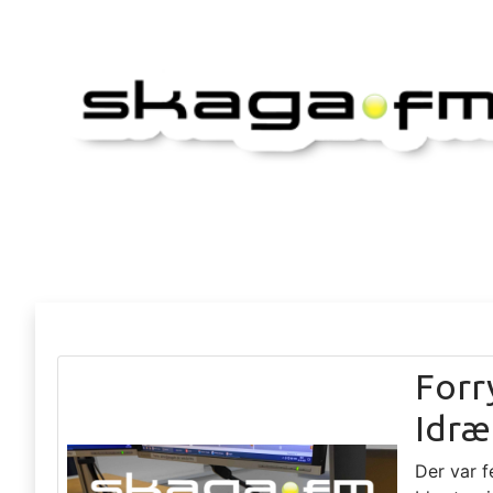
Forr
Idræ
Der var f