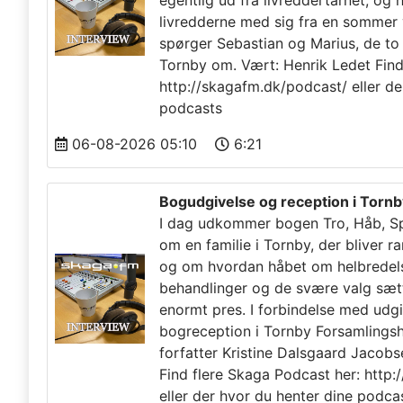
egentlig ud fra livreddertårnet, og 
livredderne med sig fra en sommer
spørger Sebastian og Marius, de to 
Tornby om. Vært: Henrik Ledet Find
http://skagafm.dk/podcast/ eller de
podcasts
06-08-2026 05:10
6:21
Bogudgivelse og reception i Tornb
I dag udkommer bogen Tro, Håb, Spl
om en familie i Tornby, der bliver r
og om hvordan håbet om helbredelse
behandlinger og de svære valg sætt
enormt pres. I forbindelse med udgiv
bogreception i Tornby Forsamlingsh
forfatter Kristine Dalsgaard Jacob
Find flere Skaga Podcast her: http
eller der hvor du henter dine podca