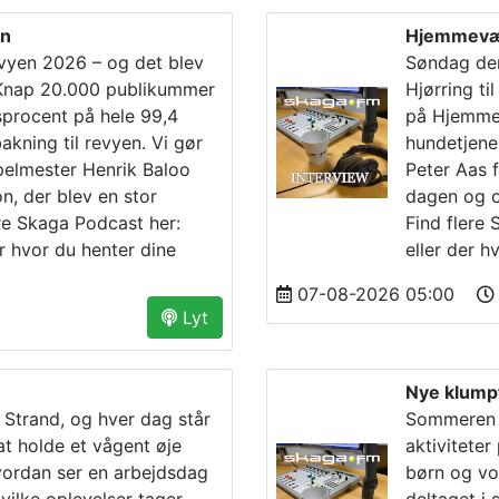
to
increase
en
Hjemmevær
or
vyen 2026 – og det blev
Søndag de
decrease
Knap 20.000 publikummer
Hjørring ti
volume.
sprocent på hele 99,4
på Hjemmev
ning til revyen. Vi gør
hundetjene
elmester Henrik Baloo
Peter Aas 
n, der blev en stor
dagen og o
re Skaga Podcast her:
Find flere
r hvor du henter dine
eller der h
07-08-2026 05:00
Lyt
Nye klump
Strand, og hver dag står
Sommeren h
at holde et vågent øje
aktiviteter
ordan ser en arbejdsdag
børn og vo