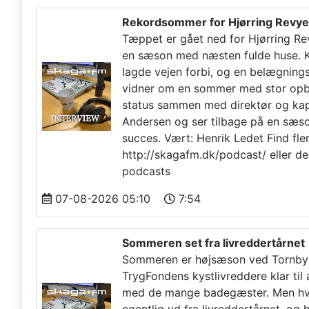
Rekordsommer for Hjørring Revy
Tæppet er gået ned for Hjørring Re
en sæson med næsten fulde huse. 
lagde vejen forbi, og en belægning
vidner om en sommer med stor opbak
status sammen med direktør og kap
Andersen og ser tilbage på en sæso
succes. Vært: Henrik Ledet Find fle
http://skagafm.dk/podcast/ eller de
podcasts
07-08-2026 05:10
7:54
Sommeren set fra livreddertårnet
Sommeren er højsæson ved Tornby 
TrygFondens kystlivreddere klar til 
med de mange badegæster. Men hv