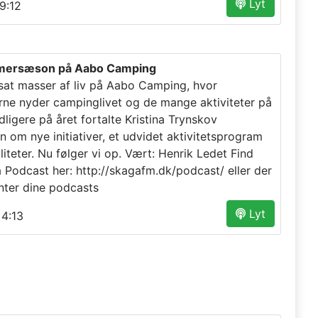
Lyt
9:12
mersæson på Aabo Camping
tsat masser af liv på Aabo Camping, hvor
rne nyder campinglivet og de mange aktiviteter på
dligere på året fortalte Kristina Trynskov
n om nye initiativer, et udvidet aktivitetsprogram
liteter. Nu følger vi op. Vært: Henrik Ledet Find
a Podcast her: http://skagafm.dk/podcast/ eller der
nter dine podcasts
Lyt
4:13