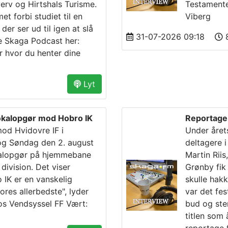
verv og Hirtshals Turisme.
Testamenter
 forbi studiet til en
Viberg
er ser ud til igen at slå
31-07-2026 09:18
8
re Skaga Podcast her:
r hvor du henter dine
Lyt
lokalopgør mod Hobro IK
Reportage 
od Hvidovre IF i
Under årets
 og Søndag den 2. august
deltagere i
kalopgør på hjemmebane
Martin Rii
 division. Det viser
Grønby fik 
 IK er en vanskelig
skulle hakk
ores allerbedste", lyder
var det fe
os Vendsyssel FF Vært:
bud og ste
titlen som