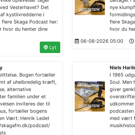
hvilke oplevelser tager
deltaget i
 ved Vesterhavet? Det
nye klumpf
af kystlivredderne i
formidling
 flere Skaga Podcast her:
flere Skag
r hvor du henter dine
hvor du he
06-08-2026 05:00
Lyt
y
Niels Hari
ittelse. Bogen fortæller
I 1965 udg
amt af uhelbredelig kræft,
Soul. Men 
, alternative
giver genkl
er familien under et
overskrift
elsen inviteres der til
udkommer i
us, fortæller bogens
podcasten 
sen Vært: Henrik Ledet
med vært M
://skagafm.dk/podcast/
musikhisto
sts