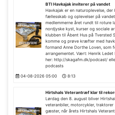
BTI Havkajak inviterer på vandet
Havkajak er en naturoplevelse, der
fællesskab og oplevelser på vandet
medlemmerne året rundt til roture 
nordjyske kyst, kurser og sociale a
klubben til Åbent Hus på Tversted S
komme og prøve kræfter med havkaj
formand Anne Dorthe Loven, som f
arrangementet. Vært: Henrik Ledet 
her: http://skagafm.dk/podcast/ ell
podcasts
04-08-2026 05:00
8:13
Hirtshals Veterantræf klar til reko
Lørdag den 8. august bliver Hirtshal
veteranbiler, motorcykler, traktore
gæster, når årets Hirtshals Veterant