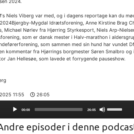
isen 2024.
's Niels Viberg var med, og i dagens reportage kan du mød
 2024Bjergby-Mygdal Idrætsforening, Anne Kirstine Brag Ch
 Michael Nørlev fra Hjørring Styrkesport, Niels Arp-Nielse
rening, som er dansk mester i Halv-marathon i aldersgrupp
undeførerforening, som sammen med sin hund har vundet DM
en kommentar fra Hjørrings borgmester Søren Smalbro og ik
tor Jan Hellesøe, som lavede et forrygende pauseshow.
erg
-2025 11:55
26:05
Use
00:00
26:05
Up/Down
Arrow
Andre episoder i denne podcas
keys