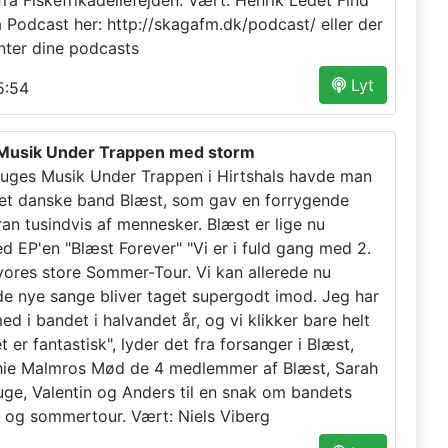
ra Fiskefrikadellefejden. Vært: Henrik Ledet Find
a Podcast her: http://skagafm.dk/podcast/ eller der
nter dine podcasts
Lyt
:54
 Musik Under Trappen med storm
 uges Musik Under Trappen i Hirtshals havde man
et danske band Blæst, som gav en forrygende
an tusindvis af mennesker. Blæst er lige nu
d EP'en "Blæst Forever" "Vi er i fuld gang med 2.
 vores store Sommer-Tour. Vi kan allerede nu
e nye sange bliver taget supergodt imod. Jeg har
d i bandet i halvandet år, og vi klikker bare helt
t er fantastisk", lyder det fra forsanger i Blæst,
ie Malmros Mød de 4 medlemmer af Blæst, Sarah
uge, Valentin og Anders til en snak om bandets
P og sommertour. Vært: Niels Viberg