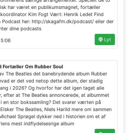
 sommerens særlige arrangementer. Specielt de to
isk har været en publikumsmagnet, fortæller
skoordinator Kim Fogt Vært: Henrik Ledet Find
a Podcast her: http://skagafm.dk/podcast/ eller der
nter dine podcasts
Lyt
5:06
ld Fortæller Om Rubber Soul
av The Beatles det banebrydende album Rubber
hvad er det ved netop dette album, der stadig
ang i 2026? Og hvorfor har det igen taget alle
er, efter at The Beatles annoncerede, at albummet
 en stor bokssamling? Det svarer værten på
Elsker The Beatles, Niels Harild mere om sammen
ichael Sprøgel dykker ned i historien om et af
riens mest indflydelsesrige album