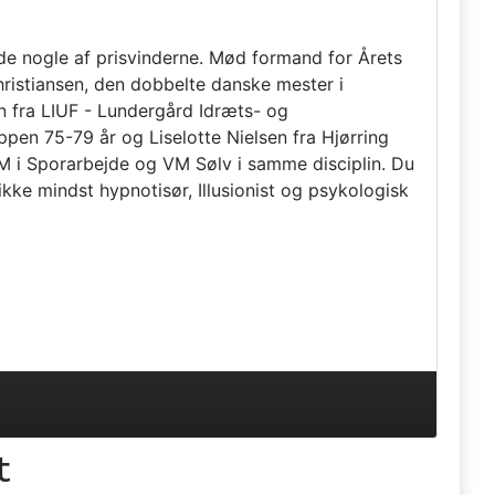
e nogle af prisvinderne. Mød formand for Årets
ristiansen, den dobbelte danske mester i
n fra LIUF - Lundergård Idræts- og
en 75-79 år og Liselotte Nielsen fra Hjørring
 i Sporarbejde og VM Sølv i samme disciplin. Du
ke mindst hypnotisør, Illusionist og psykologisk
t