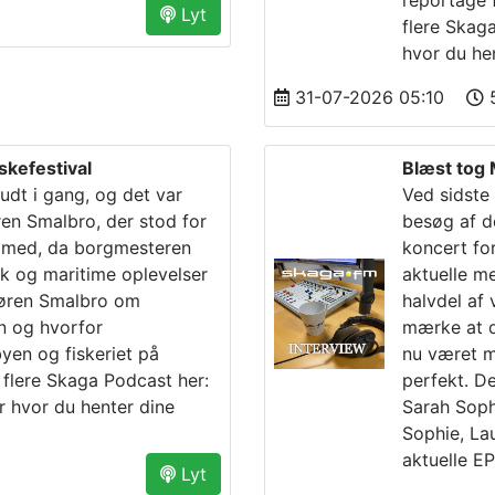
reportage f
Lyt
flere Skag
hvor du he
31-07-2026 05:10
5
skefestival
Blæst tog
skudt i gang, og det var
Ved sidste
n Smalbro, der stod for
besøg af d
r med, da borgmesteren
koncert for
k og maritime oplevelser
aktuelle me
 Søren Smalbro om
halvdel af
n og hvorfor
mærke at d
byen og fiskeriet på
nu været me
 flere Skaga Podcast her:
perfekt. De
r hvor du henter dine
Sarah Soph
Sophie, La
aktuelle E
Lyt