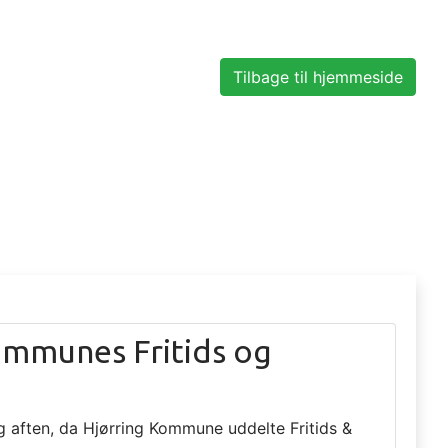
Tilbage til hjemmeside
ommunes Fritids og
g aften, da Hjørring Kommune uddelte Fritids &