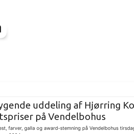
ygende uddeling af Hjørring K
tspriser på Vendelbohus
est, farver, galla og award-stemning på Vendelbohus tirsda