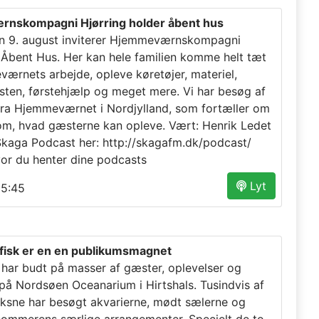
nskompagni Hjørring holder åbent hus
n 9. august inviterer Hjemmeværnskompagni
l Åbent Hus. Her kan hele familien komme helt tæt
ærnets arbejde, opleve køretøjer, materiel,
sten, førstehjælp og meget mere. Vi har besøg af
fra Hjemmeværnet i Nordjylland, som fortæller om
m, hvad gæsterne kan opleve. Vært: Henrik Ledet
 Skaga Podcast her: http://skagafm.dk/podcast/
vor du henter dine podcasts
Lyt
5:45
fisk er en en publikumsmagnet
ar budt på masser af gæster, oplevelser og
 på Nordsøen Oceanarium i Hirtshals. Tusindvis af
ksne har besøgt akvarierne, mødt sælerne og