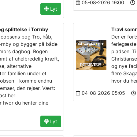
05-08-2026 19:00
Lyt
g splittelse i Tornby
Travl som
cobsens bog Tro, håb,
Der er for
i Tornby og bygger på både
feriegæste
 mors dagbog. Bogen
pladsen. Ti
ramt af uhelbredelig kræft,
Christianse
, alternative
og nye faci
er familien under et
flere Skag
acobsen - komme endnu
hvor du he
emaer, den rejser. Vært:
04-08-2026 05:05
st her:
r hvor du henter dine
Lyt