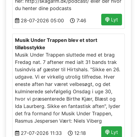
her: http://skagafm.dk/podcast/ eller der hvor
du henter dine podcasts
Lyt
28-07-2026 05:00
7:46
Musik Under Trappen blev et stort
tilløbsstykke
Musik Under Trappen sluttede med et brag
Fredag nat. 7 aftener med ialt 31 bands trak
tusindvis af gæster til Hirtshals. "Sikke en 26.
udgave. Vi er virkelig utrolig tilfredse. Hver
eneste aften har været velbesøgt, og det
kulminerede selvfølgelig Onsdag i uge 30,
hvor vi præsenterede Birthe Kjær, Blæst og
Ida Laurberg. Sikke en fantastisk aften", lyder
det fra formand for Musik Under Trappen,
Rasmus Jespersen Vært: Niels Viberg
Lyt
27-07-2026 11:33
12:18