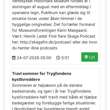
Vendsyssel Historiske Museum rundes af i
slutningen af august med en eftermiddag i
operaens tegn. Publikum kan glæde sig til
smukke toner under åben himmel i de
hyggelige omgivelser. Det fortæller formand
for Museumsforeningen Karin Maegaard.
Vært: Henrik Ledet Find flere Skaga Podcast
her: http://skagafm.dk/podcast/ eller der hvor
du henter dine podcasts
Lyt
24-07-2026 05:00
5:51
Travl sommer for Trygfondens
kystlivreddere
Sommeren er højsæson på de danske
badestrande, og igen i år har TrygFondens
kystlivreddere haft travlt med både at hjælpe
badegæster og forebygge farlige situationer.
I Nordjylland har livredderne blandt andet