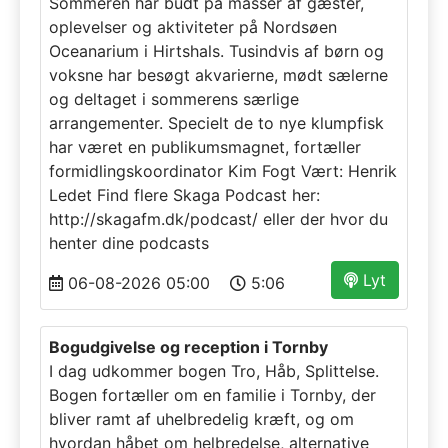
Sommeren har budt på masser af gæster,
oplevelser og aktiviteter på Nordsøen
Oceanarium i Hirtshals. Tusindvis af børn og
voksne har besøgt akvarierne, mødt sælerne
og deltaget i sommerens særlige
arrangementer. Specielt de to nye klumpfisk
har været en publikumsmagnet, fortæller
formidlingskoordinator Kim Fogt Vært: Henrik
Ledet Find flere Skaga Podcast her:
http://skagafm.dk/podcast/ eller der hvor du
henter dine podcasts
Lyt
06-08-2026 05:00
5:06
Bogudgivelse og reception i Tornby
I dag udkommer bogen Tro, Håb, Splittelse.
Bogen fortæller om en familie i Tornby, der
bliver ramt af uhelbredelig kræft, og om
hvordan håbet om helbredelse, alternative