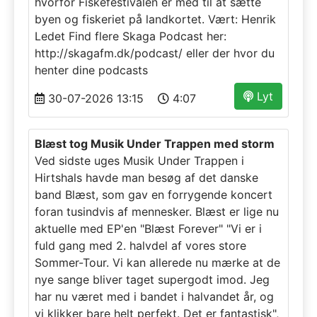
hvorfor Fiskefestivalen er med til at sætte
byen og fiskeriet på landkortet. Vært: Henrik
Ledet Find flere Skaga Podcast her:
http://skagafm.dk/podcast/ eller der hvor du
henter dine podcasts
Lyt
30-07-2026 13:15
4:07
Blæst tog Musik Under Trappen med storm
Ved sidste uges Musik Under Trappen i
Hirtshals havde man besøg af det danske
band Blæst, som gav en forrygende koncert
foran tusindvis af mennesker. Blæst er lige nu
aktuelle med EP'en "Blæst Forever" "Vi er i
fuld gang med 2. halvdel af vores store
Sommer-Tour. Vi kan allerede nu mærke at de
nye sange bliver taget supergodt imod. Jeg
har nu været med i bandet i halvandet år, og
vi klikker bare helt perfekt. Det er fantastisk",