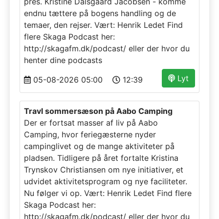
pres. Kristine Dalsgaard Jacobsen - komme
endnu tættere på bogens handling og de
temaer, den rejser. Vært: Henrik Ledet Find
flere Skaga Podcast her:
http://skagafm.dk/podcast/ eller der hvor du
henter dine podcasts
Lyt
05-08-2026 05:00
12:39
Travl sommersæson på Aabo Camping
Der er fortsat masser af liv på Aabo
Camping, hvor feriegæsterne nyder
campinglivet og de mange aktiviteter på
pladsen. Tidligere på året fortalte Kristina
Trynskov Christiansen om nye initiativer, et
udvidet aktivitetsprogram og nye faciliteter.
Nu følger vi op. Vært: Henrik Ledet Find flere
Skaga Podcast her:
http://skagafm.dk/podcast/ eller der hvor du