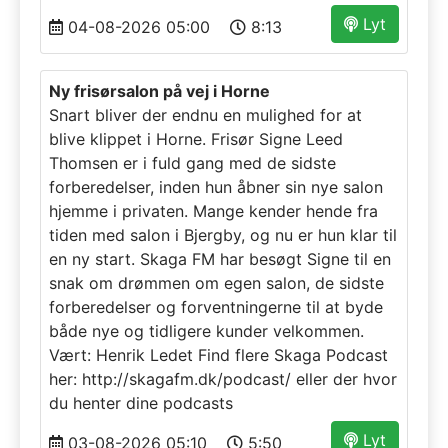
Lyt
04-08-2026 05:00
8:13
Ny frisørsalon på vej i Horne
Snart bliver der endnu en mulighed for at
blive klippet i Horne. Frisør Signe Leed
Thomsen er i fuld gang med de sidste
forberedelser, inden hun åbner sin nye salon
hjemme i privaten. Mange kender hende fra
tiden med salon i Bjergby, og nu er hun klar til
en ny start. Skaga FM har besøgt Signe til en
snak om drømmen om egen salon, de sidste
forberedelser og forventningerne til at byde
både nye og tidligere kunder velkommen.
Vært: Henrik Ledet Find flere Skaga Podcast
her: http://skagafm.dk/podcast/ eller der hvor
du henter dine podcasts
Lyt
03-08-2026 05:10
5:50