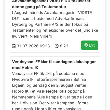
Advokatmagasinet VIDSTE DU fokuserer
denne gang på Testamenter
I August måneds Advokatmagasin "VIDSTE
DU" i samarbejde med Advokatfirmaet
Dyrberg og Partnere A/S er der fokus på
Testamenter og refleksioner over det juridiske
liv. Vært: Niels Viberg
Lyt
31-07-2026 09:18
8:23
Vendsyssel FF klar til søndagens lokalopgør
mod Hobro IK
Vendsyssel FF fik 2-2 på udebane mod
Hvidovre IF i efterårspremieren i Betinia
Ligaen, og Søndag den 2. august venter
Hobro IK i et vaskeægte lokalopgør på
hjemmebane "Alle kampe bliver tætte i den
her 1. division. Det viser kampene i første
runde også. Hobro IK er en vanskelig