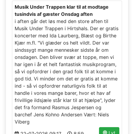
Musik Under Trappen klar til at modtage
tusindvis af gæster Onsdag aften
i aften går det løs med den store aften til
Musik Under Trappen i Hirtshals. Der er gratis
koncerter med Ida Laurberg, Blæst og Birthe
Kjær m.fl. "Vi glæder os helt vildt. Der var
sindssygt mange mennesker sidste år om
onsdagen. Den bliver svær at toppe, men vi
har igen i år et helt fantastisk musikprogram,
så vi opfordrer i den grad folk til at komme i
god tid. Vi minder om det er gratis at komme
ind - så vi opfordrer naturligvis folk til at
handle i vores mange barer, hvor et hav af
frivillige ildsjæle står klar til at hjælpe", lyder
det fra formand Rasmus Jespersen og
barchef Jens Kohno Andersen Vært: Niels
Viberg
Lyt
22-07-2026 09:17
8:59