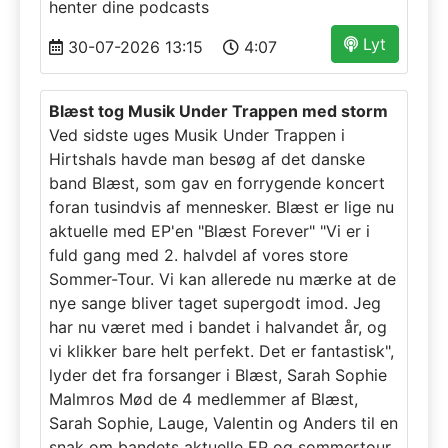
henter dine podcasts
Lyt
30-07-2026 13:15
4:07
Blæst tog Musik Under Trappen med storm
Ved sidste uges Musik Under Trappen i
Hirtshals havde man besøg af det danske
band Blæst, som gav en forrygende koncert
foran tusindvis af mennesker. Blæst er lige nu
aktuelle med EP'en "Blæst Forever" "Vi er i
fuld gang med 2. halvdel af vores store
Sommer-Tour. Vi kan allerede nu mærke at de
nye sange bliver taget supergodt imod. Jeg
har nu været med i bandet i halvandet år, og
vi klikker bare helt perfekt. Det er fantastisk",
lyder det fra forsanger i Blæst, Sarah Sophie
Malmros Mød de 4 medlemmer af Blæst,
Sarah Sophie, Lauge, Valentin og Anders til en
snak om bandets aktuelle EP og sommertour.