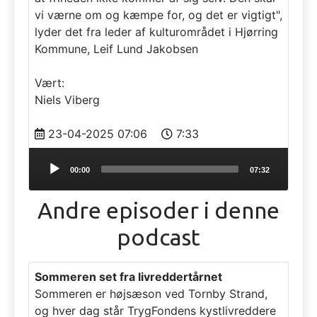
vi værne om og kæmpe for, og det er vigtigt",
lyder det fra leder af kulturområdet i Hjørring
Kommune, Leif Lund Jakobsen
Vært:
Niels Viberg
23-04-2025 07:06
7:33
Audio
00:00
07:32
Player
Andre episoder i denne
podcast
Sommeren set fra livreddertårnet
Sommeren er højsæson ved Tornby Strand,
og hver dag står TrygFondens kystlivreddere