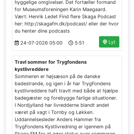
hyggelige omgivelser. Det fortæller formand
for Museumsforeningen Karin Maegaard.
Vært: Henrik Ledet Find flere Skaga Podcast
her: http://skagafm.dk/podcast/ eller der hvor
du henter dine podcasts
Lyt
24-07-2026 05:00
5:51
Travl sommer for Trygfondens
kystlivreddere
Sommeren er højsæson på de danske
badestrande, og igen i år har TrygFondens
kystlivreddere haft travlt med både at hjælpe
badegæster og forebygge farlige situationer.
I Nordjylland har livredderne blandt andet
været på vagt i Tornby og Løkken.
Uddannelsesleder Anders Hammer fra
TrygFondens Kystlivredning er igennem på
Skaga FM for at gøre status over sommeren