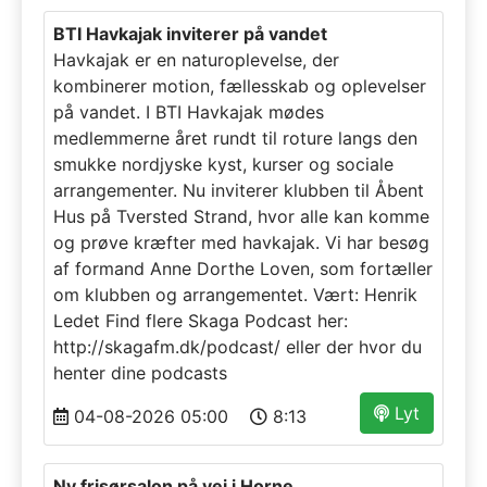
BTI Havkajak inviterer på vandet
Havkajak er en naturoplevelse, der
kombinerer motion, fællesskab og oplevelser
på vandet. I BTI Havkajak mødes
medlemmerne året rundt til roture langs den
smukke nordjyske kyst, kurser og sociale
arrangementer. Nu inviterer klubben til Åbent
Hus på Tversted Strand, hvor alle kan komme
og prøve kræfter med havkajak. Vi har besøg
af formand Anne Dorthe Loven, som fortæller
om klubben og arrangementet. Vært: Henrik
Ledet Find flere Skaga Podcast her:
http://skagafm.dk/podcast/ eller der hvor du
henter dine podcasts
Lyt
04-08-2026 05:00
8:13
Ny frisørsalon på vej i Horne