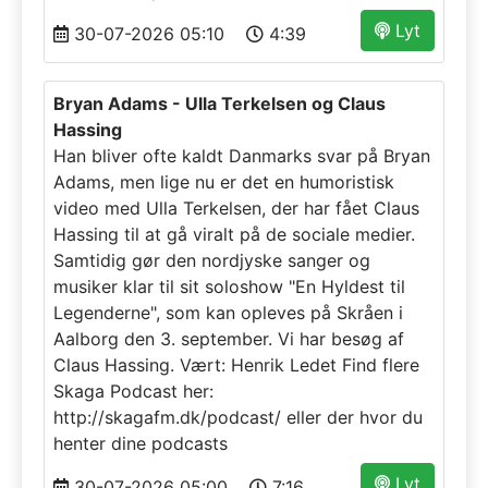
Lyt
30-07-2026 05:10
4:39
Bryan Adams - Ulla Terkelsen og Claus
Hassing
Han bliver ofte kaldt Danmarks svar på Bryan
Adams, men lige nu er det en humoristisk
video med Ulla Terkelsen, der har fået Claus
Hassing til at gå viralt på de sociale medier.
Samtidig gør den nordjyske sanger og
musiker klar til sit soloshow "En Hyldest til
Legenderne", som kan opleves på Skråen i
Aalborg den 3. september. Vi har besøg af
Claus Hassing. Vært: Henrik Ledet Find flere
Skaga Podcast her:
http://skagafm.dk/podcast/ eller der hvor du
henter dine podcasts
Lyt
30-07-2026 05:00
7:16