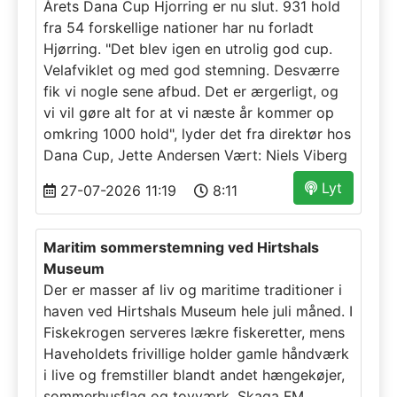
Årets Dana Cup Hjorring er nu slut. 931 hold
fra 54 forskellige nationer har nu forladt
Hjørring. "Det blev igen en utrolig god cup.
Velafviklet og med god stemning. Desværre
fik vi nogle sene afbud. Det er ærgerligt, og
vi vil gøre alt for at vi næste år kommer op
omkring 1000 hold", lyder det fra direktør hos
Dana Cup, Jette Andersen Vært: Niels Viberg
Lyt
27-07-2026 11:19
8:11
Maritim sommerstemning ved Hirtshals
Museum
Der er masser af liv og maritime traditioner i
haven ved Hirtshals Museum hele juli måned. I
Fiskekrogen serveres lækre fiskeretter, mens
Haveholdets frivillige holder gamle håndværk
i live og fremstiller blandt andet hængekøjer,
sommerhusflag og tovværk. Skaga FM