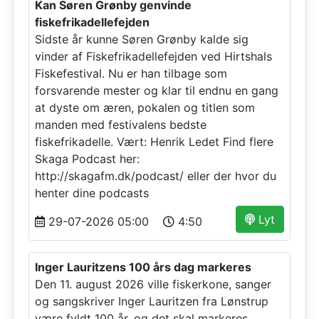
Kan Søren Grønby genvinde
fiskefrikadellefejden
Sidste år kunne Søren Grønby kalde sig
vinder af Fiskefrikadellefejden ved Hirtshals
Fiskefestival. Nu er han tilbage som
forsvarende mester og klar til endnu en gang
at dyste om æren, pokalen og titlen som
manden med festivalens bedste
fiskefrikadelle. Vært: Henrik Ledet Find flere
Skaga Podcast her:
http://skagafm.dk/podcast/ eller der hvor du
henter dine podcasts
Lyt
29-07-2026 05:00
4:50
Inger Lauritzens 100 års dag markeres
Den 11. august 2026 ville fiskerkone, sanger
og sangskriver Inger Lauritzen fra Lønstrup
være fyldt 100 år, og det skal markeres.