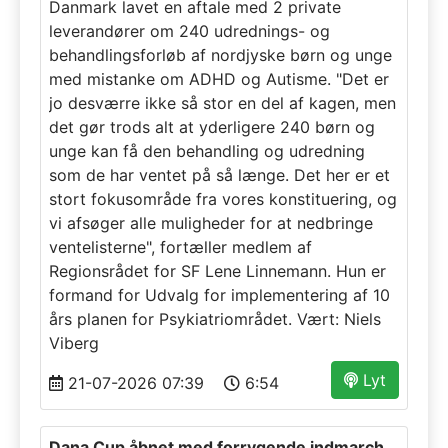
Danmark lavet en aftale med 2 private
leverandører om 240 udrednings- og
behandlingsforløb af nordjyske børn og unge
med mistanke om ADHD og Autisme. "Det er
jo desværre ikke så stor en del af kagen, men
det gør trods alt at yderligere 240 børn og
unge kan få den behandling og udredning
som de har ventet på så længe. Det her er et
stort fokusområde fra vores konstituering, og
vi afsøger alle muligheder for at nedbringe
ventelisterne", fortæller medlem af
Regionsrådet for SF Lene Linnemann. Hun er
formand for Udvalg for implementering af 10
års planen for Psykiatriområdet. Vært: Niels
Viberg
Lyt
21-07-2026 07:39
6:54
Dana Cup åbnet med forrygende indmarch