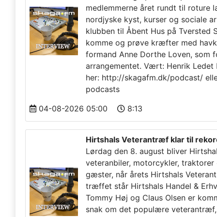
medlemmerne året rundt til roture 
nordjyske kyst, kurser og sociale a
klubben til Åbent Hus på Tversted S
komme og prøve kræfter med havkaj
formand Anne Dorthe Loven, som f
arrangementet. Vært: Henrik Ledet 
her: http://skagafm.dk/podcast/ ell
podcasts
04-08-2026 05:00
8:13
Hirtshals Veterantræf klar til reko
Lørdag den 8. august bliver Hirtshal
veteranbiler, motorcykler, traktore
gæster, når årets Hirtshals Veterant
træffet står Hirtshals Handel & Erh
Tommy Høj og Claus Olsen er kommet
snak om det populære veterantræf, d