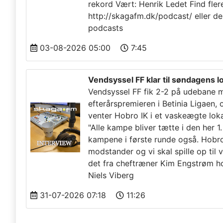
rekord Vært: Henrik Ledet Find fle
http://skagafm.dk/podcast/ eller de
podcasts
03-08-2026 05:00
7:45
Vendsyssel FF klar til søndagens 
Vendsyssel FF fik 2-2 på udebane m
efterårspremieren i Betinia Ligaen,
venter Hobro IK i et vaskeægte lo
"Alle kampe bliver tætte i den her 1.
kampene i første runde også. Hobro
modstander og vi skal spille op til v
det fra cheftræner Kim Engstrøm h
Niels Viberg
31-07-2026 07:18
11:26