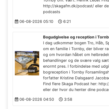
Tornby om. Vært: Henrik Ledet Find
http://skagafm.dk/podcast/ eller de
podcasts
06-08-2026 05:10
6:21
Bogudgivelse og reception i Tornb
I dag udkommer bogen Tro, Håb, Spl
om en familie i Tornby, der bliver r
og om hvordan håbet om helbredelse
behandlinger og de svære valg sætt
enormt pres. I forbindelse med udgiv
bogreception i Tornby Forsamlingsh
forfatter Kristine Dalsgaard Jacob
Find flere Skaga Podcast her: http
eller der hvor du henter dine podca
06-08-2026 04:50
3:58