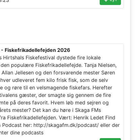
:23
- Fiskefrikadellefejden 2026
 Hirtshals Fiskefestival dystede fire lokale
 den populære Fiskefrikadellefejde. Tanja Nielsen,
s, Allan Jellesen og den forsvarende mester Søren
hver udleveret fem kilo frisk fisk, som de selv
e og røre til en velsmagende fiskefars. Herefter
stivalens gæster, der smagte sig gennem de fire
mte på deres favorit. Hvem løb med sejren og
 årets mester? Det kan du høre i Skaga FMs
ra Fiskefrikadellefejden. Vært: Henrik Ledet Find
a Podcast her: http://skagafm.dk/podcast/ eller der
nter dine podcasts