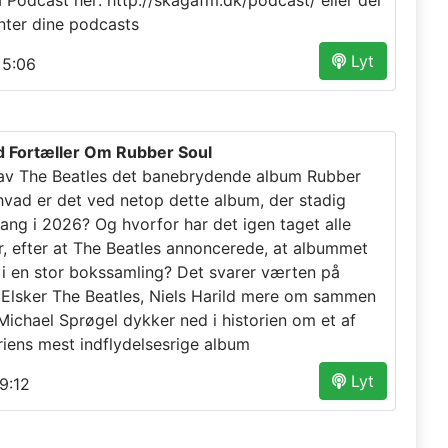
a Podcast her: http://skagafm.dk/podcast/ eller der
nter dine podcasts
Lyt
5:06
ld Fortæller Om Rubber Soul
av The Beatles det banebrydende album Rubber
hvad er det ved netop dette album, der stadig
ang i 2026? Og hvorfor har det igen taget alle
er, efter at The Beatles annoncerede, at albummet
 en stor bokssamling? Det svarer værten på
Elsker The Beatles, Niels Harild mere om sammen
ichael Sprøgel dykker ned i historien om et af
riens mest indflydelsesrige album
Lyt
9:12