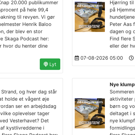
decrease
Knap 20.000 publikummer
Hjørring ti
volume.
sprocent på hele 99,4
på Hjemmev
ning til revyen. Vi gør
hundetjene
elmester Henrik Baloo
Peter Aas 
n, der blev en stor
dagen og o
re Skaga Podcast her:
Find flere
r hvor du henter dine
eller der h
07-08-2026 05:00
Lyt
Nye klump
Strand, og hver dag står
Sommeren h
at holde et vågent øje
aktiviteter
ordan ser en arbejdsdag
børn og vo
hvilke oplevelser tager
deltaget i
 ved Vesterhavet? Det
nye klumpf
af kystlivredderne i
formidling