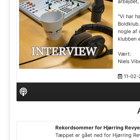
arbejdet,
"Vi har h
Boldklub.
nogle af 
klubben 
Vært:
Niels Vib
11-02
Audio
Player
Rekordsommer for Hjørring Revy
Tæppet er gået ned for Hjørring Re