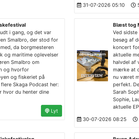
31-07-2026 05:10
5
skefestival
Blæst tog
skudt i gang, og det var
Ved sidste
n Smalbro, der stod for
besøg af d
r med, da borgmesteren
koncert for
k og maritime oplevelser
aktuelle me
 Søren Smalbro om
halvdel af
n og hvorfor
mærke at d
byen og fiskeriet på
nu været me
 flere Skaga Podcast her:
perfekt. De
r hvor du henter dine
Sarah Soph
Sophie, La
aktuelle E
Lyt
30-07-2026 08:25