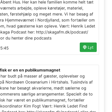
l Åbent Hus. Her kan hele familien komme helt tæt
ærnets arbejde, opleve køretøjer, materiel,
sten, førstehjælp og meget mere. Vi har besøg af
fra Hjemmeværnet i Nordjylland, som fortæller om
m, hvad gæsterne kan opleve. Vært: Henrik Ledet
 Skaga Podcast her: http://skagafm.dk/podcast/
vor du henter dine podcasts
Lyt
5:45
fisk er en en publikumsmagnet
ar budt på masser af gæster, oplevelser og
 på Nordsøen Oceanarium i Hirtshals. Tusindvis af
ksne har besøgt akvarierne, mødt sælerne og
 sommerens særlige arrangementer. Specielt de to
isk har været en publikumsmagnet, fortæller
skoordinator Kim Fogt Vært: Henrik Ledet Find