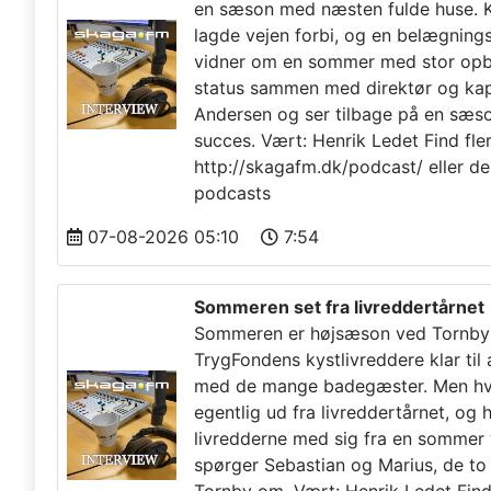
en sæson med næsten fulde huse. 
lagde vejen forbi, og en belægning
vidner om en sommer med stor opbak
status sammen med direktør og kap
Andersen og ser tilbage på en sæso
succes. Vært: Henrik Ledet Find fle
http://skagafm.dk/podcast/ eller de
podcasts
07-08-2026 05:10
7:54
Sommeren set fra livreddertårnet
Sommeren er højsæson ved Tornby 
TrygFondens kystlivreddere klar til 
med de mange badegæster. Men hv
egentlig ud fra livreddertårnet, og 
livredderne med sig fra en sommer
spørger Sebastian og Marius, de to 