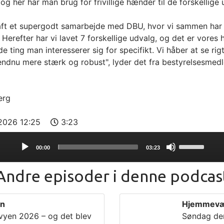
 og her har man brug for frivillige hænder til de forskellige
aft et supergodt samarbejde med DBU, hvor vi sammen har k
 Herefter har vi lavet 7 forskellige udvalg, og det er vores
de ting man interesserer sig for specifikt. Vi håber at se 
endnu mere stærk og robust", lyder det fra bestyrelsesmed
erg
-2026 12:25
3:23
Use
00:00
03:23
Up/Down
Arrow
Andre episoder i denne podcas
keys
to
increase
en
Hjemmevær
or
vyen 2026 – og det blev
Søndag de