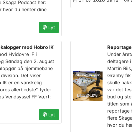
31-07-2026 09:18
8
re Skaga Podcast her:
r hvor du henter dine
Lyt
lokalopgør mod Hobro IK
Reportage 
od Hvidovre IF i
Under årets
 og Søndag den 2. august
deltagere i
kalopgør på hjemmebane
Martin Rii
 division. Det viser
Grønby fik 
 IK er en vanskelig
skulle hakk
ores allerbedste", lyder
var det fe
os Vendsyssel FF Vært:
bud og ste
titlen som
reportage f
Lyt
flere Skag
hvor du he