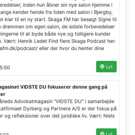
eredelser, inden hun åbner sin nye salon hjemme i
Mange kender hende fra tiden med salon i Bjergby,
n klar til en ny start. Skaga FM har besøgt Signe til
 drømmen om egen salon, de sidste forberedelser
ningerne til at byde både nye og tidligere kunder
 Vært: Henrik Ledet Find flere Skaga Podcast her:
gafm.dk/podcast/ eller der hvor du henter dine
Lyt
5:50
gasinet VIDSTE DU fokuserer denne gang på
er
måneds Advokatmagasin "VIDSTE DU" i samarbejde
tfirmaet Dyrberg og Partnere A/S er der fokus på
 og refleksioner over det juridiske liv. Vært: Niels
Lyt