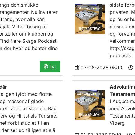
langs den smukke
sidste forb
rrangementer. Nu inviterer
privaten. 
trand, hvor alle kan
og nu er hu
ak. Vi har besøg af
en snak om
ortæller om klubben og
og forvent
Find flere Skaga Podcast
velkommen.
er der hvor du henter dine
http://ska
podcasts
Lyt
03-08-2026 05:10
rdår
Advokatma
s igen fyldt med flotte
Testament
r og masser af glade
I August 
ræf løber af stablen. Bag
med Advoka
verv og Hirtshals Turisme.
Testamenter
 forbi studiet til en
Viberg
er ser ud til igen at slå