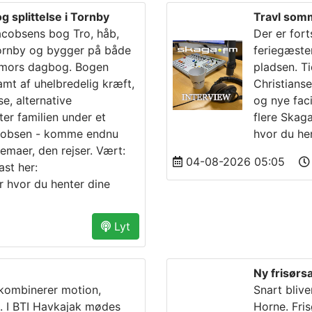
g splittelse i Tornby
Travl som
cobsens bog Tro, håb,
Der er for
i Tornby og bygger på både
feriegæste
 mors dagbog. Bogen
pladsen. Ti
ramt af uhelbredelig kræft,
Christianse
, alternative
og nye faci
er familien under et
flere Skag
acobsen - komme endnu
hvor du he
emaer, den rejser. Vært:
04-08-2026 05:05
st her:
r hvor du henter dine
Lyt
Ny frisørsa
 kombinerer motion,
Snart blive
. I BTI Havkajak mødes
Horne. Fri