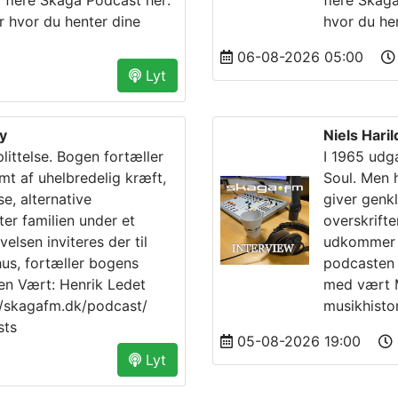
 flere Skaga Podcast her:
flere Skag
r hvor du henter dine
hvor du he
06-08-2026 05:00
Lyt
y
Niels Hari
ittelse. Bogen fortæller
I 1965 udg
amt af uhelbredelig kræft,
Soul. Men 
, alternative
giver genkl
er familien under et
overskrift
elsen inviteres der til
udkommer i
us, fortæller bogens
podcasten 
sen Vært: Henrik Ledet
med vært M
://skagafm.dk/podcast/
musikhisto
sts
05-08-2026 19:00
Lyt