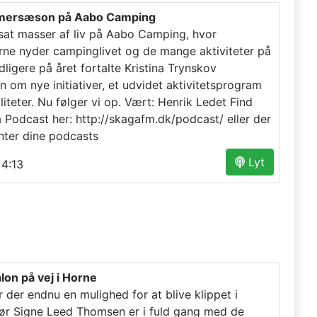
mersæson på Aabo Camping
tsat masser af liv på Aabo Camping, hvor
rne nyder campinglivet og de mange aktiviteter på
dligere på året fortalte Kristina Trynskov
n om nye initiativer, et udvidet aktivitetsprogram
liteter. Nu følger vi op. Vært: Henrik Ledet Find
a Podcast her: http://skagafm.dk/podcast/ eller der
nter dine podcasts
Lyt
4:13
lon på vej i Horne
r der endnu en mulighed for at blive klippet i
sør Signe Leed Thomsen er i fuld gang med de