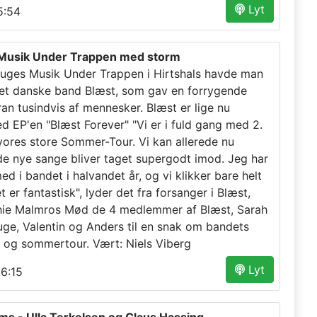
Lyt
:54
 Musik Under Trappen med storm
 uges Musik Under Trappen i Hirtshals havde man
et danske band Blæst, som gav en forrygende
an tusindvis af mennesker. Blæst er lige nu
d EP'en "Blæst Forever" "Vi er i fuld gang med 2.
 vores store Sommer-Tour. Vi kan allerede nu
e nye sange bliver taget supergodt imod. Jeg har
d i bandet i halvandet år, og vi klikker bare helt
t er fantastisk", lyder det fra forsanger i Blæst,
ie Malmros Mød de 4 medlemmer af Blæst, Sarah
uge, Valentin og Anders til en snak om bandets
P og sommertour. Vært: Niels Viberg
Lyt
6:15